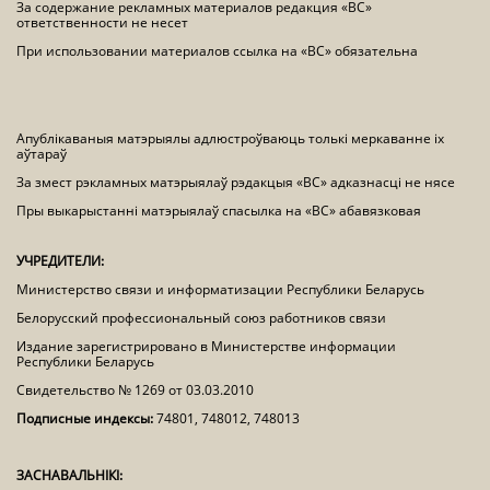
За содержание рекламных материалов редакция «ВС»
ответственности не несет
При использовании материалов ссылка на «ВС» обязательна
Апублікаваныя матэрыялы адлюстроўваюць толькі меркаванне іх
аўтараў
За змест рэкламных матэрыялаў рэдакцыя «ВС» адказнасці не нясе
Пры выкарыстанні матэрыялаў спасылка на «ВС» абавязковая
УЧРЕДИТЕЛИ:
Министерство связи и информатизации Республики Беларусь
Белорусский профессиональный союз работников связи
Издание зарегистрировано в Министерстве информации
Республики Беларусь
Свидетельство № 1269 от 03.03.2010
Подписные индексы:
74801, 748012, 748013
ЗАСНАВАЛЬНІКІ: