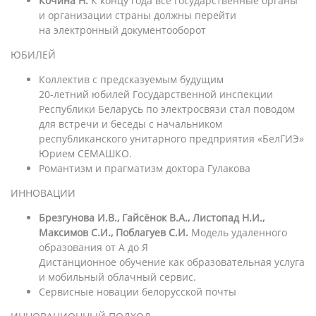
Кочина Н.
К концу года все государственные органы
и организации страны должны перейти
на электронный документооборот
ЮБИЛЕЙ
Коллектив с предсказуемым будущим
20-летний юбилей Государственной инспекции
Республики Беларусь по электросвязи стал поводом
для встречи и беседы с начальником
республиканского унитарного предприятия «БелГИЭ»
Юрием СЕМАШКО.
Романтизм и прагматизм доктора Гулакова
ИННОВАЦИИ
Брезгунова И.В., Гайсёнок В.А., Листопад Н.И.,
Максимов С.И., Поблагуев С.И.
Модель удаленного
образования от А до Я
Дистанционное обучение как образовательная услуга
и мобильный облачный сервис.
Сервисные новации белорусской почты