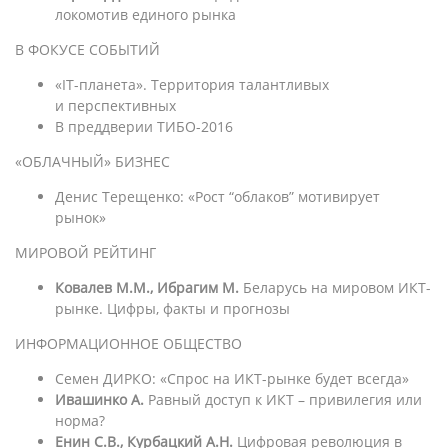
локомотив единого рынка
В ФОКУСЕ СОБЫТИЙ
«IТ-планета». Территория талантливых
и перспективных
В преддверии ТИБО-2016
«ОБЛАЧНЫЙ» БИЗНЕС
Денис Терещенко: «Рост “облаков” мотивирует
рынок»
МИРОВОЙ РЕЙТИНГ
Ковалев М.М., Ибрагим М.
Беларусь на мировом ИКТ-
рынке. Цифры, факты и прогнозы
ИНФОРМАЦИОННОЕ ОБЩЕСТВО
Семен ДИРКО: «Спрос на ИКТ-рынке будет всегда»
Ивашинко А.
Равный доступ к ИКТ – привилегия или
норма?
Енин С.В., Курбацкий А.Н.
Цифровая революция в