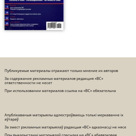
Публикуемые материалы отражают только мнение их авторов
За содержание рекламных материалов редакция «ВС»
ответственности не несет
При использовании материалов ссылка на «ВС» обязательна
Апублікаваныя матэрыялы адлюстроўваюць толькі меркаванне іх
аўтараў
За змест рэкламных матэрыялаў рэдакцыя «ВС» адказнасці не нясе
Пры выкарыстанні матэрыялаў спасылка на «ВС» абавязковая