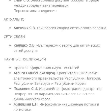
Енин С.В.
Электронный документооборот в сфере
международных авиаперевозок
Перспективы внедрения
АКТУАЛЬНО
Аленчик Я.В.
Технология сварки оптического волокна
СЕТИ СВЯЗИ
Калядко О.Б.
«Белтелеком»: эволюция оптических
сетей доступа
НАУЧНЫЕ ПУБЛИКАЦИИ
Правила оформления научных статей
Агонга Оинбоноха Фрэд.
Сравнительный анализ
электронного правительства Республики Нигерия,
Республики Беларусь и Республики Корея
Половеня С.И.
Нелинейная фильтрация дискретно-
непрерывных параметров сигналов на основе
динамического хаоса
Живицкая Е.Н.
Инфокоммуникационные потоки в
логистике