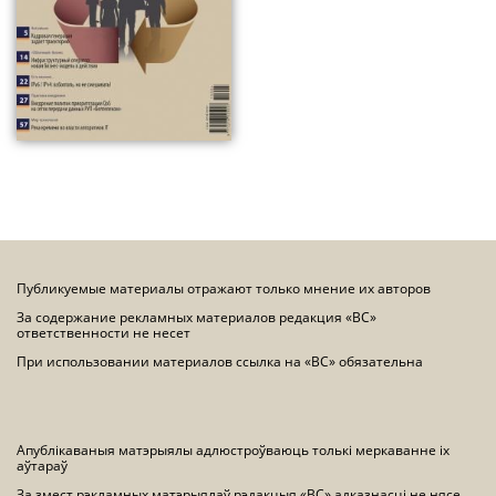
Публикуемые материалы отражают только мнение их авторов
За содержание рекламных материалов редакция «ВС»
ответственности не несет
При использовании материалов ссылка на «ВС» обязательна
Апублікаваныя матэрыялы адлюстроўваюць толькі меркаванне іх
аўтараў
За змест рэкламных матэрыялаў рэдакцыя «ВС» адказнасці не нясе