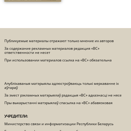
Публикуемые материалы отражают только мнение их авторов
За содержание рекламных материалов редакция «ВС»
ответственности не несет
При использовании материалов ссылка на «ВС» обязательна
Апублікаваныя матэрыялы адлюстроўваюць толькі меркаванне іх
аўтараў
За змест рэкламных матэрыялаў рэдакцыя «ВС» адказнасці не нясе
Пры выкарыстанні матэрыялаў спасылка на «ВС» абавязковая
УЧРЕДИТЕЛИ:
Министерство связи и информатизации Республики Беларусь