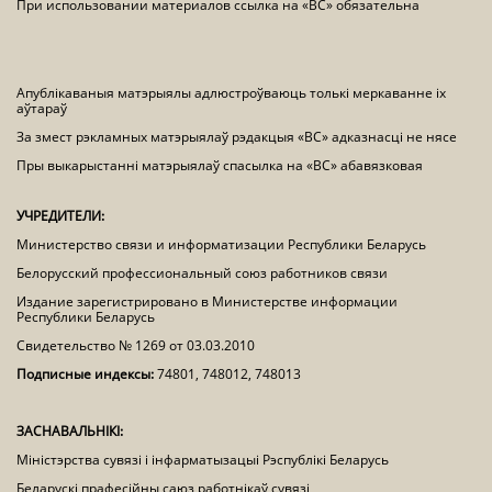
При использовании материалов ссылка на «ВС» обязательна
Апублікаваныя матэрыялы адлюстроўваюць толькі меркаванне іх
аўтараў
За змест рэкламных матэрыялаў рэдакцыя «ВС» адказнасці не нясе
Пры выкарыстанні матэрыялаў спасылка на «ВС» абавязковая
УЧРЕДИТЕЛИ:
Министерство связи и информатизации Республики Беларусь
Белорусский профессиональный союз работников связи
Издание зарегистрировано в Министерстве информации
Республики Беларусь
Свидетельство № 1269 от 03.03.2010
Подписные индексы:
74801, 748012, 748013
ЗАСНАВАЛЬНІКІ:
Міністэрства сувязі і інфарматызацыі Рэспублікі Беларусь
Беларускі прафесійны саюз работнікаў сувязі