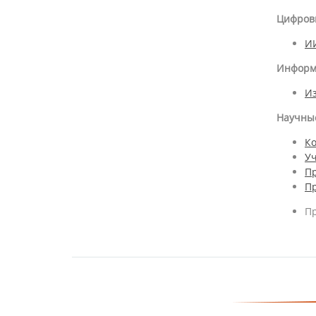
Цифров
ИИ
Информ
Из
Научны
К
Уч
Пр
Пр
П