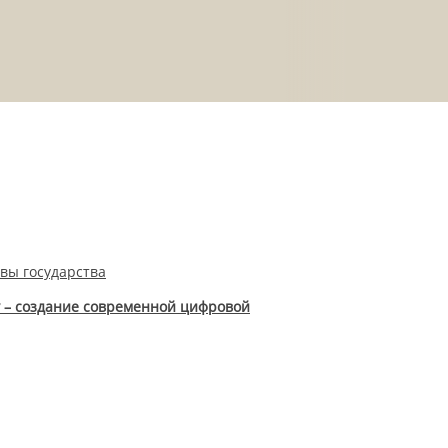
авы государства
у – создание современной цифровой