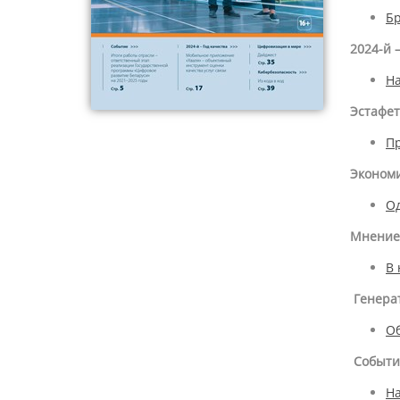
Бр
2024-й 
На
Эстафет
Пр
Экономи
Од
Мнение
В 
Генера
Об
Событи
На