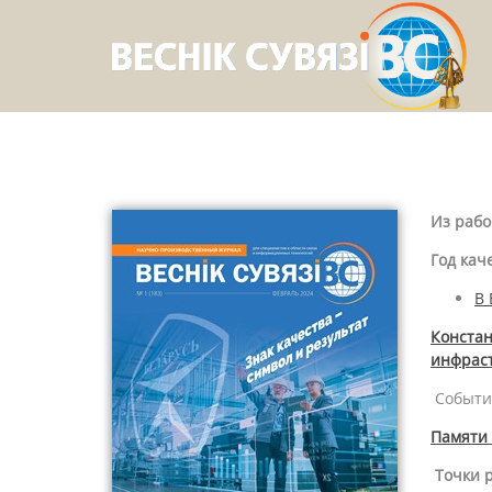
Из рабо
Год кач
В 
Констан
инфрас
События
Памяти
Точки 