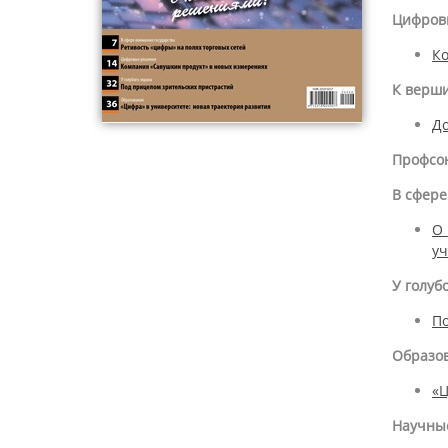
Цифров
Ко
К верш
До
Профсо
В сфере
О 
уч
У голуб
По
Образо
«Ц
Научны