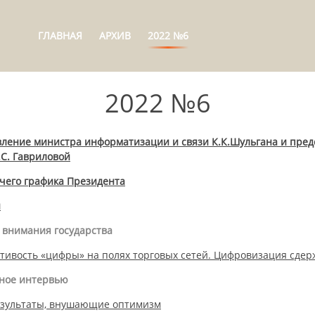
ГЛАВНАЯ
АРХИВ
2022 №6
2022 №6
ление министра информатизации и связи К.К.Шульгана и пред
.С. Гавриловой
чего графика Президента
и
 внимания государства
тивость «цифры» на полях торговых сетей. Цифровизация сде
ьное интервью
езультаты, внушающие оптимизм