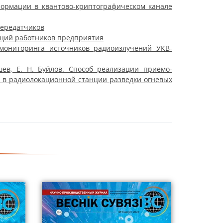
ормации в квантово-криптографическом канале
передатчиков
нций работников предприятия
омониторинга источников радиоизлучений УКВ-
шев, Е. Н. Буйлов. Способ реализации приемо-
 в радиолокационной станции разведки огневых