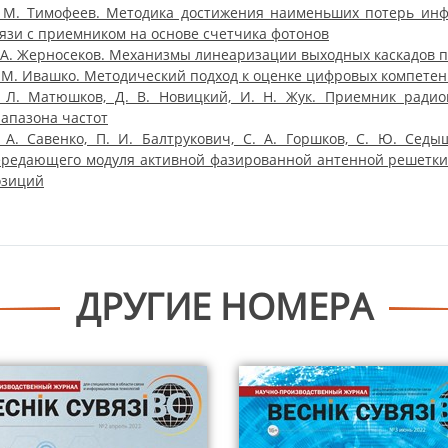
. М. Тимофеев. Методика достижения наименьших потерь инф
язи с приемником на основе счетчика фотонов
 А. Жерносеков. Механизмы линеаризации выходных каскадов 
 М. Ивашко. Методический подход к оценке цифровых компете
. Л. Матюшков, Д. В. Новицкий, И. Н. Жук. Приемник ради
апазона частот
 А. Савенко, П. И. Балтрукович, С. А. Горшков, С. Ю. Седы
ередающего модуля активной фазированной антенной решетки
озиций
ДРУГИЕ НОМЕРА