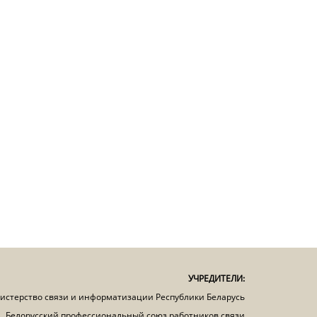
УЧРЕДИТЕЛИ:
истерство связи и информатизации Республики Беларусь
Белорусский профессиональный союз работников связи