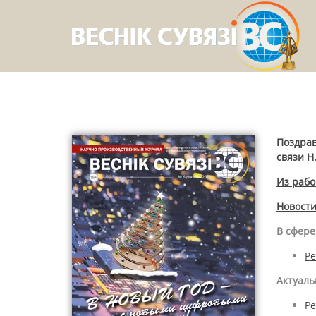
Поздрав
связи Н
Из рабо
Новост
В сфере
Ре
Актуал
Р