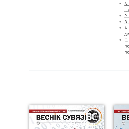
А
св
Р.
В.
А
ди
С.
п
п