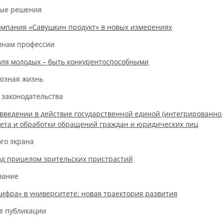
ые решения
мпания «Савушкин продукт» в новых измерениях
инам профессии
ля молодых – быть конкурентоспособными
юзная жизнь
 законодательства
введении в действие государственной единой (интегрированн
ета и обработки обращений граждан и юридических лиц
ого экрана
д прицелом зрительских пристрастий
вание
ифра» в университете: новая траектория развития
е публикации