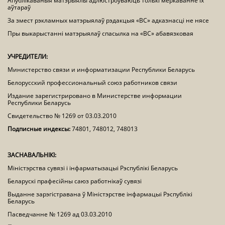
Апублікаваныя матэрыялы адлюстроўваюць толькі меркаванне іх
аўтараў
За змест рэкламных матэрыялаў рэдакцыя «ВС» адказнасці не нясе
Пры выкарыстанні матэрыялаў спасылка на «ВС» абавязковая
УЧРЕДИТЕЛИ:
Министерство связи и информатизации Республики Беларусь
Белорусский профессиональный союз работников связи
Издание зарегистрировано в Министерстве информации
Республики Беларусь
Свидетельство № 1269 от 03.03.2010
Подписные индексы:
74801, 748012, 748013
ЗАСНАВАЛЬНІКІ:
Міністэрства сувязі і інфарматызацыі Рэспублікі Беларусь
Беларускі прафесійны саюз работнікаў сувязі
Выданне зарэгістравана ў Міністэрстве інфармацыі Рэспублікі
Беларусь
Пасведчанне № 1269 ад 03.03.2010