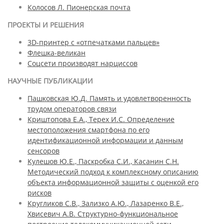
Колосов Л. Пионерская почта
ПРОЕКТЫ И РЕШЕНИЯ
3D-принтер с «отпечатками пальцев»
Флешка-великан
Соцсети производят нарциссов
НАУЧНЫЕ ПУБЛИКАЦИИ
Пашковская Ю.Д. Память и удовлетворенность
трудом операторов связи
Криштопова Е.А., Терех И.С. Определение
местоположения смартфона по его
идентификационной информации и данным
сенсоров
Кулешов Ю.Е., Паскробка С.И., Касанин С.Н.
Методический подход к комплексному описанию
объекта информационной защиты с оценкой его
рисков
Кругликов С.В., Зализко А.Ю., Лазаренко В.Е.,
Хвисевич А.В. Структурно-функциональное