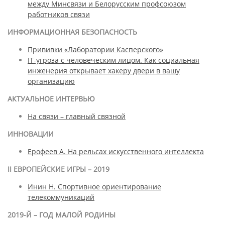
между Минсвязи и Белорусским профсоюзом
работников связи
ИНФОРМАЦИОННАЯ БЕЗОПАСНОСТЬ
Прививки «Лаборатории Касперского»
IT-угроза с человеческим лицом. Как социальная
инженерия открывает хакеру двери в вашу
организацию
АКТУАЛЬНОЕ ИНТЕРВЬЮ
Н
а связи – главный связной
ИННОВАЦИИ
Ерофеев А. На рельсах искусcтвенного интеллекта
II ЕВРОПЕЙСКИЕ ИГРЫ – 2019
Инин Н. Спортивное ориентирование
телекоммуникаций
2019-Й – ГОД МАЛОЙ РОДИНЫ