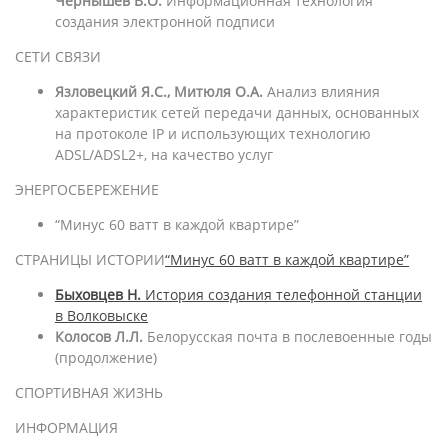
Чернышев В.О.
Информационная технология
создания электронной подписи
СЕТИ СВЯЗИ
Язловецкий Я.С., Митюля О.А.
Анализ влияния
характеристик сетей передачи данных, основанных
на протоколе IP и использующих технологию
ADSL/ADSL2+, на качество услуг
ЭНЕРГОСБЕРЕЖЕНИЕ
“Минус 60 ватт в каждой квартире”
СТРАНИЦЫ ИСТОРИИ
“Минус 60 ватт в каждой квартире”
Быховцев Н.
История создания телефонной станции
в Волковыске
Колосов Л.Л.
Белорусская почта в послевоенные годы
(продолжение)
СПОРТИВНАЯ ЖИЗНЬ
ИНФОРМАЦИЯ