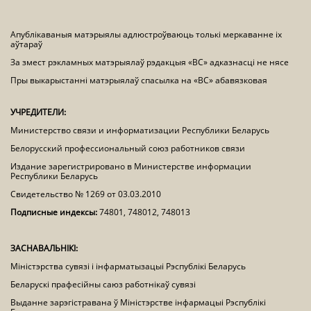
Апублікаваныя матэрыялы адлюстроўваюць толькі меркаванне іх
аўтараў
За змест рэкламных матэрыялаў рэдакцыя «ВС» адказнасці не нясе
Пры выкарыстанні матэрыялаў спасылка на «ВС» абавязковая
УЧРЕДИТЕЛИ:
Министерство связи и информатизации Республики Беларусь
Белорусский профессиональный союз работников связи
Издание зарегистрировано в Министерстве информации
Республики Беларусь
Свидетельство № 1269 от 03.03.2010
Подписные индексы:
74801, 748012, 748013
ЗАСНАВАЛЬНІКІ:
Міністэрства сувязі і інфарматызацыі Рэспублікі Беларусь
Беларускі прафесійны саюз работнікаў сувязі
Выданне зарэгістравана ў Міністэрстве інфармацыі Рэспублікі