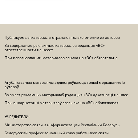
Публикуемые материалы отражают только мнение их авторов
За содержание рекламных материалов редакция «ВС»
ответственности не несет
При использовании материалов ссылка на «ВС» обязательна
Апублікаваныя матэрыялы адлюстроўваюць толькі меркаванне іх
аўтараў
За змест рэкламных матэрыялаў рэдакцыя «ВС» адказнасці не нясе
Пры выкарыстанні матэрыялаў спасылка на «ВС» абавязковая
УЧРЕДИТЕЛИ:
Министерство связи и информатизации Республики Беларусь
Белорусский профессиональный союз работников связи