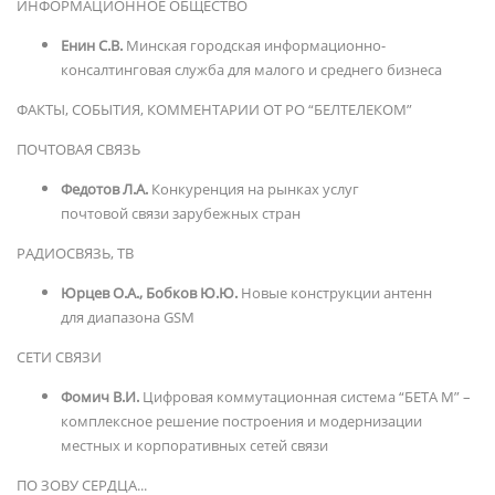
ИНФОРМАЦИОННОЕ ОБЩЕСТВО
Енин С.В.
Минская городская информационно-
консалтинговая служба для малого и среднего бизнеса
ФАКТЫ, СОБЫТИЯ, КОММЕНТАРИИ ОТ РО “БЕЛТЕЛЕКОМ”
ПОЧТОВАЯ СВЯЗЬ
Федотов Л.А.
Конкуренция на рынках услуг
почтовой связи зарубежных стран
РАДИОСВЯЗЬ, ТВ
Юрцев О.А., Бобков Ю.Ю.
Новые конструкции антенн
для диапазона GSM
СЕТИ СВЯЗИ
Фомич В.И.
Цифровая коммутационная система “БЕТА М” –
комплексное решение построения и модернизации
местных и корпоративных сетей связи
ПО ЗОВУ СЕРДЦА...