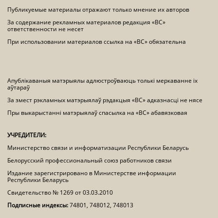
Публикуемые материалы отражают только мнение их авторов
За содержание рекламных материалов редакция «ВС»
ответственности не несет
При использовании материалов ссылка на «ВС» обязательна
Апублікаваныя матэрыялы адлюстроўваюць толькі меркаванне іх
аўтараў
За змест рэкламных матэрыялаў рэдакцыя «ВС» адказнасці не нясе
Пры выкарыстанні матэрыялаў спасылка на «ВС» абавязковая
УЧРЕДИТЕЛИ:
Министерство связи и информатизации Республики Беларусь
Белорусский профессиональный союз работников связи
Издание зарегистрировано в Министерстве информации
Республики Беларусь
Свидетельство № 1269 от 03.03.2010
Подписные индексы:
74801, 748012, 748013