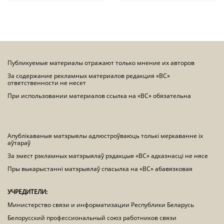
Публикуемые материалы отражают только мнение их авторов
За содержание рекламных материалов редакция «ВС»
ответственности не несет
При использовании материалов ссылка на «ВС» обязательна
Апублікаваныя матэрыялы адлюстроўваюць толькі меркаванне іх
аўтараў
За змест рэкламных матэрыялаў рэдакцыя «ВС» адказнасці не нясе
Пры выкарыстанні матэрыялаў спасылка на «ВС» абавязковая
УЧРЕДИТЕЛИ:
Министерство связи и информатизации Республики Беларусь
Белорусский профессиональный союз работников связи