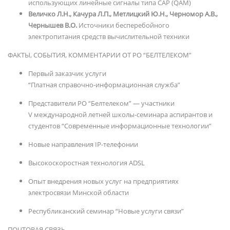
использующих линейные сигналы типа CAP (QAM)
Величко Л.Н., Качура Л.П.
, Метлицкий Ю.Н., Черномор А.В.,
Чернышев В.О.
Источники бесперебойного
электропитания средств вычислительной техники
ФАКТЫ, СОБЫТИЯ, КОММЕНТАРИИ ОТ РО “БЕЛТЕЛЕКОМ”
Первый заказчик услуги
“Платная справочно-информационная служба”
Представители РО “Белтелеком” — участники
V международной летней школы-семинара аспирантов и
студентов “Современные информационные технологии”
Новые направления IP-телефонии
Высокоскоростная технология ADSL
Опыт внедрения новых услуг на предприятиях
электросвязи Минской области
Республиканский семинар “Новые услуги связи”
ПОЧТОВАЯ СВЯЗЬ