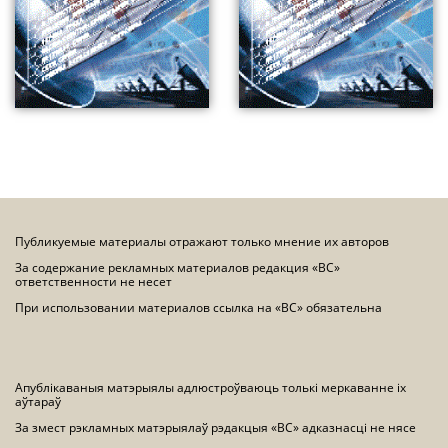
Публикуемые материалы отражают только мнение их авторов
За содержание рекламных материалов редакция «ВС»
ответственности не несет
При использовании материалов ссылка на «ВС» обязательна
Апублікаваныя матэрыялы адлюстроўваюць толькі меркаванне іх
аўтараў
За змест рэкламных матэрыялаў рэдакцыя «ВС» адказнасці не нясе